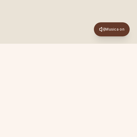
Musica on
Newsletter
Ispirazioni, pratiche e novità su Academy, Sanya ed
Experience. Una mail al mese, senza spam.