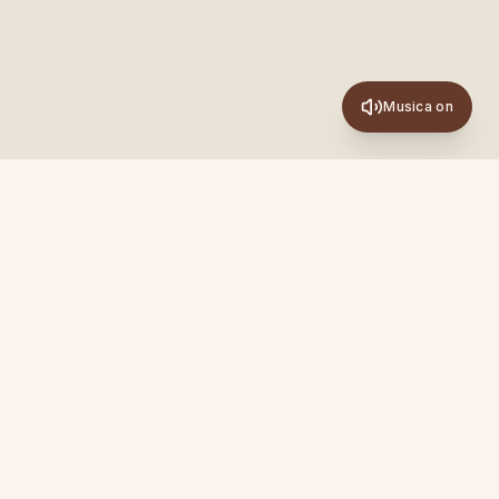
Musica on
Newsletter
Ispirazioni, pratiche e novità su Academy, Sanya ed
Experience. Una mail al mese, senza spam.