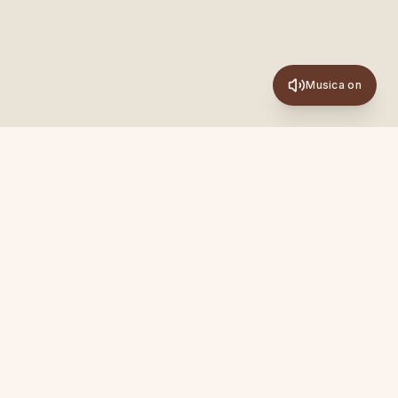
Musica on
Newsletter
Ispirazioni, pratiche e novità su Academy, Sanya ed
Experience. Una mail al mese, senza spam.