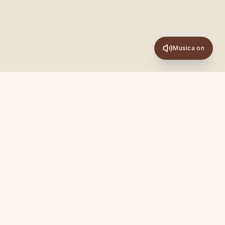
Musica on
Newsletter
Ispirazioni, pratiche e novità su Academy, Sanya ed
Experience. Una mail al mese, senza spam.